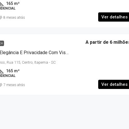
165
m²
IDENCIAL
Ver detalhes
8 meses atrás
A partir de 6 milhõe
DA
NUMBER ONE – Elegância E Privacidade Com Vista Infinita Do Mar E Da Marina
mos, Rua 115, Centro, Itapema - SC
ivacidade Com
RIVIERA Home Club | Vista Mar – Itapema
165
m²
na
Rua 912, Nr. 12 - Alto São Bento, Itapema/SC
IDENCIAL
tro, Itapema - SC
2
2
1
70
m²
Ver detalhes
7 meses atrás
APARTAMENTO