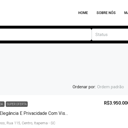
HOME
SOBRE NÓS
M
Status
Ordenar por:
Ordem padrão
R$3.950.00
DA
SUPER OFERTA
NUMBER ONE – Elegância E Privacidade Com Vista Infinita Do Mar E Da Marina
mos, Rua 115, Centro, Itapema - SC