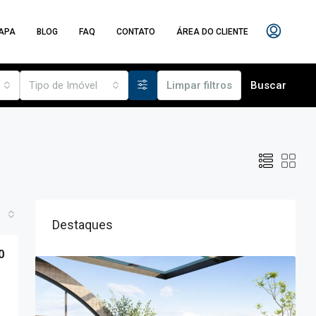
APA
BLOG
FAQ
CONTATO
ÁREA DO CLIENTE
Tipo de Imóvel
Limpar filtros
Buscar
Destaques
0