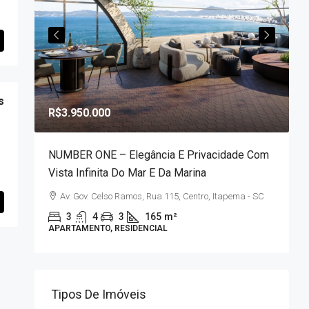
s
R$3.950.000
NUMBER ONE – Elegância E Privacidade Com
R
Vista Infinita Do Mar E Da Marina
Av. Gov. Celso Ramos, Rua 115, Centro, Itapema - SC
A
3
4
3
165
m²
APARTAMENTO, RESIDENCIAL
Tipos De Imóveis