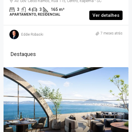
Av. Gov. Celso Ramos, Rua 115, Centro, Itapema - SC
3
4
3
165
m²
APARTAMENTO, RESIDENCIAL
Ver detalhes
7 meses atrás
Eddie Robaski
Destaques