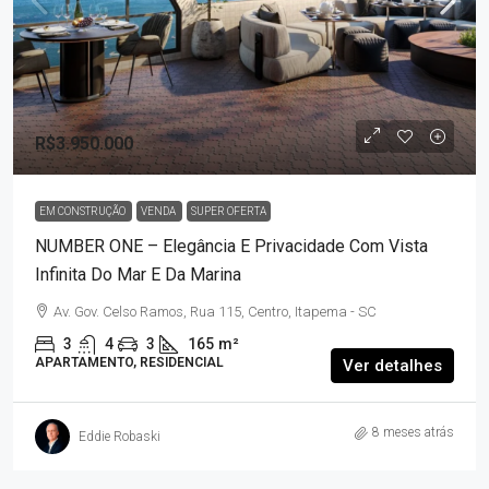
R$3.950.000
EM CONSTRUÇÃO
VENDA
SUPER OFERTA
NUMBER ONE – Elegância E Privacidade Com Vista
Infinita Do Mar E Da Marina
Av. Gov. Celso Ramos, Rua 115, Centro, Itapema - SC
3
4
3
165
m²
APARTAMENTO, RESIDENCIAL
Ver detalhes
8 meses atrás
Eddie Robaski