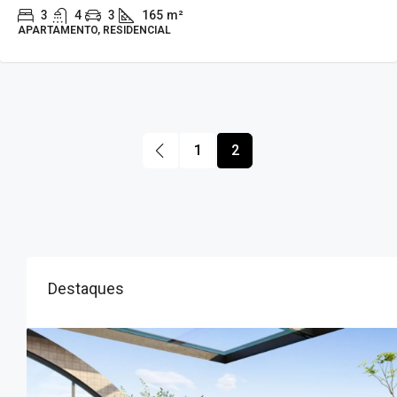
3
4
3
165
m²
APARTAMENTO, RESIDENCIAL
1
2
Destaques