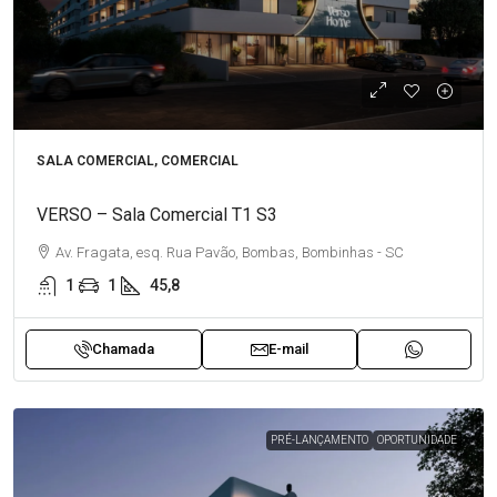
SALA COMERCIAL, COMERCIAL
VERSO – Sala Comercial T1 S3
Av. Fragata, esq. Rua Pavão, Bombas, Bombinhas - SC
1
1
45,8
Chamada
E-mail
PRÉ-LANÇAMENTO
OPORTUNIDADE