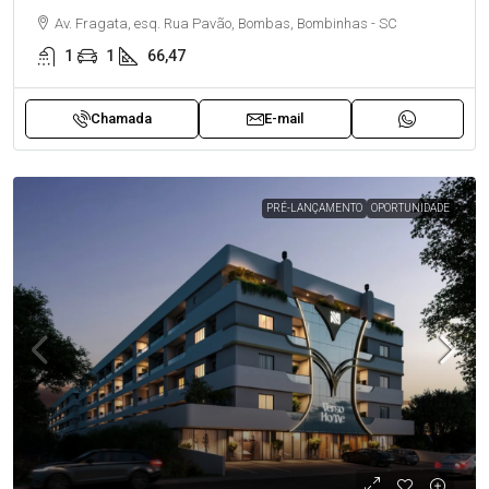
Av. Fragata, esq. Rua Pavão, Bombas, Bombinhas - SC
1
1
66,47
Chamada
E-mail
PRÉ-LANÇAMENTO
OPORTUNIDADE