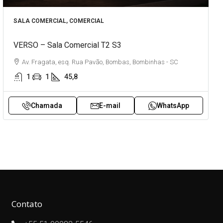
SALA COMERCIAL, COMERCIAL
VERSO – Sala Comercial T2 S3
Av. Fragata, esq. Rua Pavão, Bombas, Bombinhas - SC
1
1
45,8
Chamada
E-mail
WhatsApp
Contato