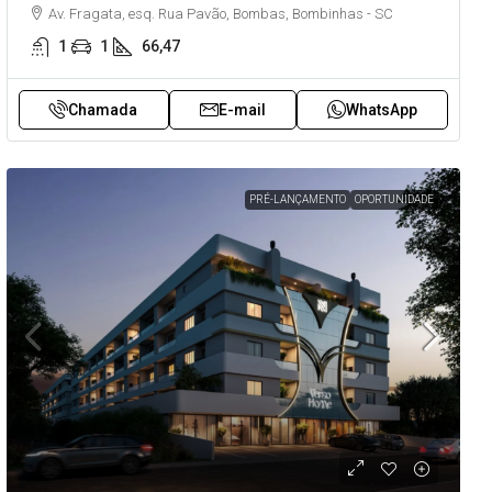
Av. Fragata, esq. Rua Pavão, Bombas, Bombinhas - SC
1
1
66,47
Chamada
E-mail
WhatsApp
PRÉ-LANÇAMENTO
OPORTUNIDADE