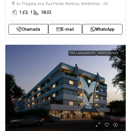
Av. Fragata, esq. Rua Pavão, Bombas, Bombinhas - SC
1
1
58,02
Chamada
E-mail
WhatsApp
PRÉ-LANÇAMENTO
OPORTUNIDADE