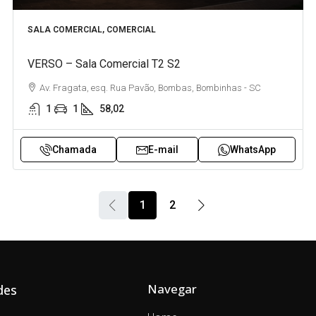
SALA COMERCIAL, COMERCIAL
VERSO – Sala Comercial T2 S2
Av. Fragata, esq. Rua Pavão, Bombas, Bombinhas - SC
1
1
58,02
Chamada
E-mail
WhatsApp
1
2
Navegar
des