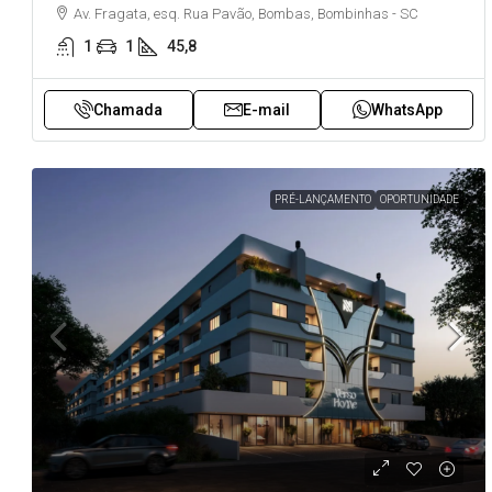
Av. Fragata, esq. Rua Pavão, Bombas, Bombinhas - SC
1
1
45,8
Chamada
E-mail
WhatsApp
PRÉ-LANÇAMENTO
OPORTUNIDADE