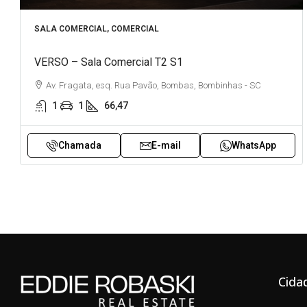
SALA COMERCIAL, COMERCIAL
VERSO – Sala Comercial T2 S1
Av. Fragata, esq. Rua Pavão, Bombas, Bombinhas - SC
1
1
66,47
Chamada
E-mail
WhatsApp
Cida