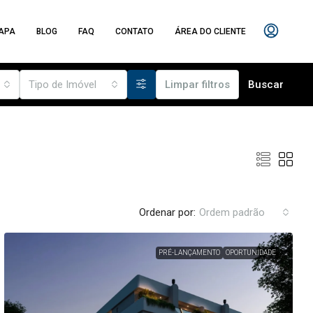
APA
BLOG
FAQ
CONTATO
ÁREA DO CLIENTE
Tipo de Imóvel
Limpar filtros
Buscar
Ordenar por:
Ordem padrão
PRÉ-LANÇAMENTO
OPORTUNIDADE