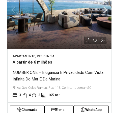
APARTAMENTO, RESIDENCIAL
A partir de 6 milhões
NUMBER ONE – Elegância E Privacidade Com Vista
Infinita Do Mar E Da Marina
Av. Gov. Celso Ramos, Rua 115, Centro, Itapema - SC
3
4
3
165
m²
Chamada
E-mail
WhatsApp